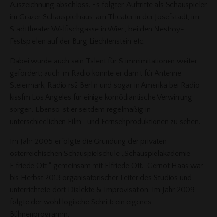
Auszeichnung abschloss. Es folgten Auftritte als Schauspieler
im Grazer Schauspielhaus, am Theater in der Josefstadt, im
Stadttheater Walfischgasse in Wien, bei den Nestroy-
Festspielen auf der Burg Liechtenstein etc.
Dabei wurde auch sein Talent für Stimmimitationen weiter
gefördert; auch im Radio konnte er damit für Antenne
Steiermark, Radio rs2 Berlin und sogar in Amerika bei Radio
kissfm Los Angeles für einige komödiantische Verwirrung
sorgen. Ebenso ist er seitdem regelmäßig in
unterschiedlichen Film- und Fernsehproduktionen zu sehen.
Im Jahr 2005 erfolgte die Gründung der privaten
österreichischen Schauspielschule „Schauspielakademie
Elfriede Ott “ gemeinsam mit Elfriede Ott. Gernot Haas war
bis Herbst 2013 organisatorischer Leiter des Studios und
unterrichtete dort Dialekte & Improvisation. Im Jahr 2009
folgte der wohl logische Schritt: ein eigenes
Bühnenprogramm.