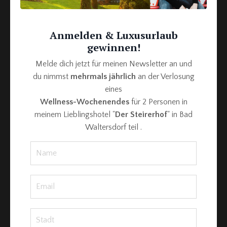
regelmäßig zu sehen.
Im Jahr 2019 produziert der deutsche TV-Sender "NDR" eine
Anmelden & Luxusurlaub
eigene Comedy Sendung für Gernot mit dem Titel „Klamke –
gewinnen!
Die Kiosk Comedy“ mit Uschi Glas und Barbara
Melde dich jetzt für meinen Newsletter an und
Schöneberger, in der er in vielen unterschiedlichen Rollen zu
du nimmst
mehrmals jährlich
an der Verlosung
sehen ist. Weiteres feiert er die Premiere im selben Jahr
eines
mit seiner multimedialen Bühnenshow „Vip Vip Hurrraa !!!“ in
Wellness-Wochenendes
für 2 Personen in
Österreich. In diesem von Presse und Publikum gefeierten
meinem Lieblingshotel "
Der Steirerhof
" in Bad
Programm, schlüpft er in die Rollen von über 20 nationalen
Waltersdorf teil .
und internationalen Prominenten. Es folgt ein Witzabend
„Einen hab ich noch“mit Liveband und sein erstes
Weihnachtsprogramm mit Soko-Donau Star Lilian Klebow
mit dem Titel "O Pannenbaum!".