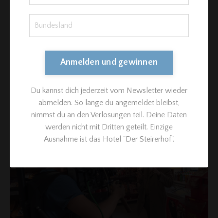
Anmelden und gewinnen
Du kannst dich jederzeit vom Newsletter wieder
abmelden. So lange du angemeldet bleibst,
nimmst du an den Verlosungen teil. Deine Daten
werden nicht mit Dritten geteilt. Einzige
Ausnahme ist das Hotel "Der Steirerhof".