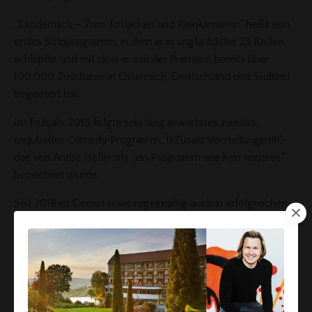
„Esoderrisch – Zum Totlachen und Reinkarnieren“ heißt sein
erstes Soloprogramm, in dem er in unglaubliche 23 Rollen
schlüpfte und mit dem er seit der Premiere bereits über
100.000 Zuschauer in Österreich, Deutschland und Südtirol
begeistert hat.
Im Frühjahr 2015 folgte sein lang erwartetes zweites,
umjubeltes Comedy Programm,„!!!Zusatz:Vorstellungen!!!“,
das von André Heller als „ein Programm wie kein anderes“
bezeichnet wurde.
Seit 2018 ist Gernot Haas regelmäßig auch in erfolgreichen
Showproduktionen im Fernsehen zu sehen. Von „Sehr witzig“
über „Comedy Grenzgänger“, „Vurschrift is Vurschrift“ bis hin
zu seiner eigenen Telefonstreiche-Show „Des traust di nie“,
die er zusammen mit Kati Bellowitsch auf Puls4 moderiert.
Auch in zahlreichen ORF-Produktionen wie "Die Tafelrunde",
"Kabarett im Turm" und "Dinner für Zwei" ist Gernot seither